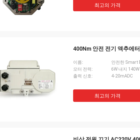
최고의 가격
400Nm 안전 전기 액추에터
이름:
안전한 Smart El
모터 전력:
6W 내지 140W
출력 신호:
4-20mADC
최고의 가격
비상 전원 끄기 AC220V 