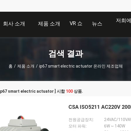
저희에
VR 쇼
회사 소개
제품 소개
뉴스
검색 결과
홈
/
제품 소개
/
ip67 smart electric actuator 온라인 제조업체
p67 smart electric actuator ] 시합
100
상품.
CSA ISO5211 AC220V
전원공급장치:
24VAC/110VA
모터 파워:
6W ~ 140W