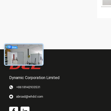
Dynamic Corporation Limited
+8618942933531
abroad@whdcl.com