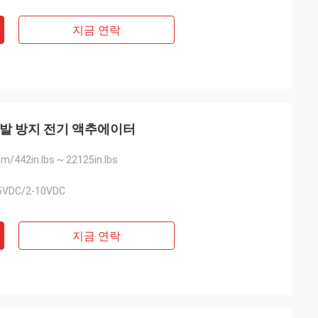
지금 연락
m 폭발 방지 전기 액추에이터
/442in.lbs ~ 22125in.lbs
5VDC/2-10VDC
지금 연락