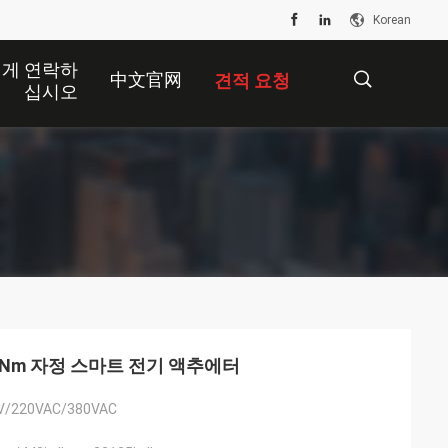
Korean
게 연락하
中文官网
견적 요청
십시오
描
述
 200Nm 자정 스마트 전기 액추에터
V/220VAC/380VAC