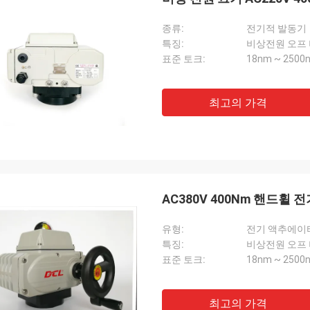
종류:
전기적 발동기
특징:
비상전원 오프
표준 토크:
18nm ~ 2500
최고의 가격
AC380V 400Nm 핸드휠 
유형:
전기 액추에이
특징:
비상전원 오프
표준 토크:
18nm ~ 2500
최고의 가격