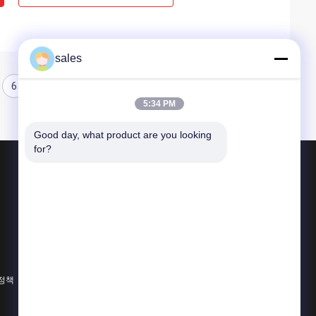
sales
6
7
8
5:34 PM
Good day, what product are you looking 
for?
제품 소개
1/4 회전 작동기
멀티 턴 액추에이터
폭발 방지 전기 액추에터
 정책
모든 카테고리