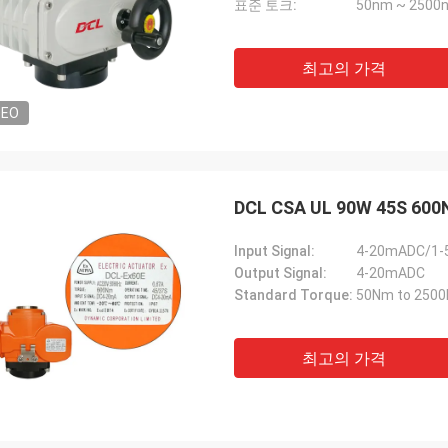
표준 토크:
50nm ~ 2500nm
최고의 가격
DEO
DCL CSA UL 90W 45S 
Input Signal:
4-20mADC/1-
Output Signal:
4-20mADC
Standard Torque:
50Nm to 2500N
최고의 가격