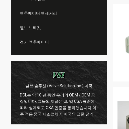
액추에이터 액세서리
밸브 브래킷
전기 액추에이터
WESA Armaturen GmbH - 독일
DCL와 15년간의 협력을 통해 우리는 DCL의
DCL는
제품에 매우 만족하고 있습니다. DCL는 품질
체입니
을 최우선으로 생각하고 직원들은 제품에 매
기의 
우 엄격합니다.그들은 항상 새로운 디자인을
우리의 
습
확인하고 업그레이드하기 위해 많은 실험과
계 H
를
테스트를 합니다.우리는 또한 외출 부품에 대
있습니