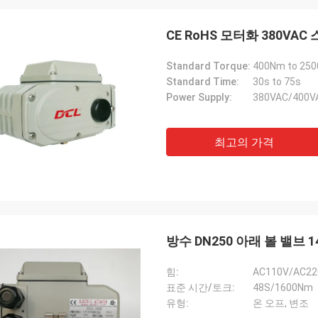
CE RoHS 모터화 380V
Standard Torque:
400Nm to 25
Standard Time:
30s to 75s
Power Supply:
380VAC/400V
최고의 가격
미데아 그룹 - 중국
 6년 넘게 우리의 파트너이자 공급업
방수 DN250 아래 볼 밸브 
다. 그들의 전기 액추에터는 냉각 압축
가이드 플랜을 구동하는 데 사용됩니다.
힘:
AC110V/AC22
중앙 에어컨은 DCL의 제품으로 전 세
표준 시간/토크:
48S/1600Nm
VAC에서 고객에게 서비스를 제공하고
유형:
온 오프, 변조
다그들은 지속적으로 매우 신뢰할 수