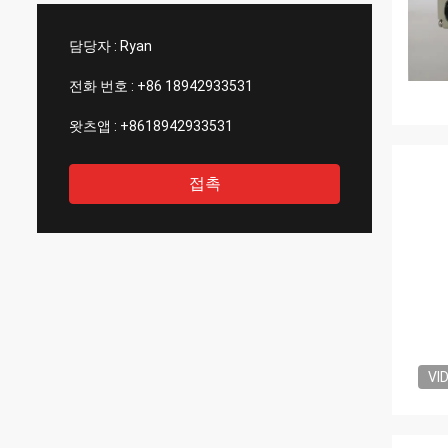
한 그들의 훌륭한 품질 통제에 대해 놀라운.
있는 
우리를
담당자 :
Ryan
전화 번호 :
+86 18942933531
왓츠앱 :
+8618942933531
접촉
VI