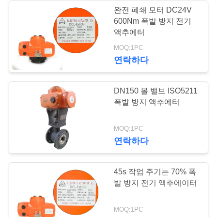
하
완전 폐쇄 모터 DC24V
다
600Nm 폭발 방지 전기
액추에터
MOQ:1PC
中
연락하다
文
DN150 볼 밸브 ISO5211
官
폭발 방지 액추에터
网
MOQ:1PC
연락하다
사
이
45s 작업 주기는 70% 폭
발 방지 전기 액추에이터
트
맵
MOQ:1PC