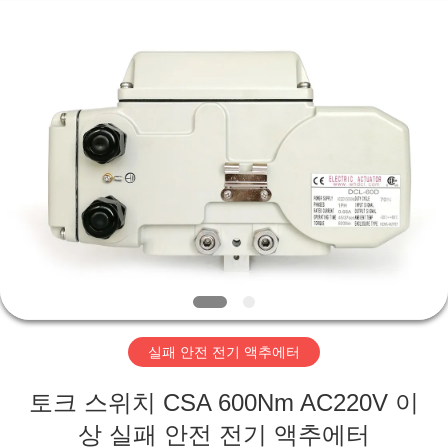
©
2020
-
2026
Dynamic
Corporation
Limited.
All
집
Rights
Reserved.
제
품
VR
쇼
실패 안전 전기 액추에터
회
토크 스위치 CSA 600Nm AC220V 이
사
상 실패 안전 전기 액추에터