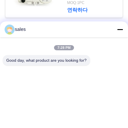
하
MOQ:1PC
연락하다
다
sales
中
모든
文
7:28 PM
1/4 회전 작동기
멀티 턴 액추에이터
官
Good day, what product are you looking for?
网
폭발 방지 전기 액추
스마트 전기 액추에터
에터
사
실패 안전 전기 액추
컴팩트 액추에이터
이
에터
트
전기로 작동하는 볼
맵
전기 나비 판막
밸브