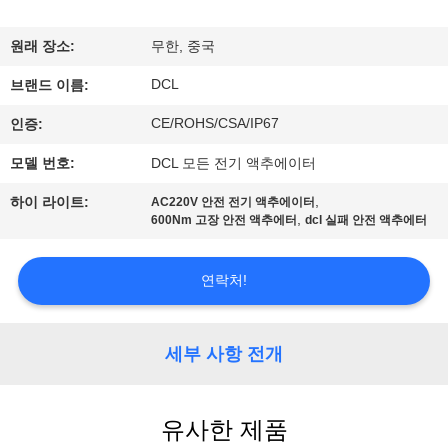
소
원래 장소:
무한, 중국
개
DCL
브랜드 이름:
CE/ROHS/CSA/IP67
인증:
공
모델 번호:
DCL 모든 전기 액추에이터
장
,
하이 라이트:
AC220V 안전 전기 액추에이터
견
,
600Nm 고장 안전 액추에터
dcl 실패 안전 액추에터
학
연락처!
품
세부 사항 전개
질
관
유사한 제품
리