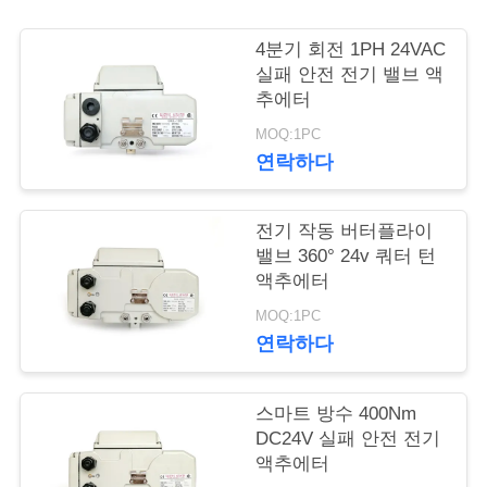
4분기 회전 1PH 24VAC
문
실패 안전 전기 밸브 액
추에터
의
MOQ:1PC
하
연락하다
기
전기 작동 버터플라이
밸브 360° 24v 쿼터 턴
조
액추에터
회
MOQ:1PC
연락하다
를
요
스마트 방수 400Nm
DC24V 실패 안전 전기
청
액추에터