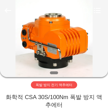
©
2020
-
2026
Dynamic
Corporation
Limited.
All
집
Rights
Reserved.
제
품
VR
쇼
폭발 방지 전기 액추에터
회
화학적 CSA 30S/100Nm 폭발 방지 액
사
추에터