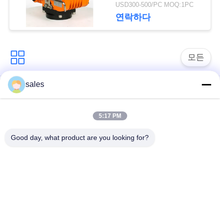
하
USD300-500/PC MOQ:1PC
연락하다
다
中
모든
文
sales
1/4 회전 작동기
멀티 턴 액추에이터
官
网
5:17 PM
폭발 방지 전기 액추
스마트 전기 액추에터
에터
Good day, what product are you looking for?
사
실패 안전 전기 액추
컴팩트 액추에이터
이
에터
트
전기로 작동하는 볼
맵
전기 나비 판막
밸브