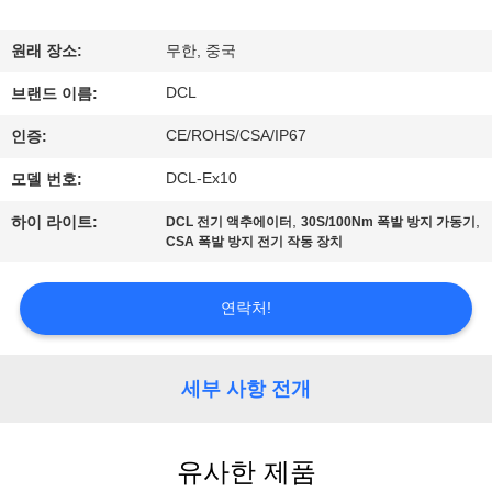
소
원래 장소:
무한, 중국
개
DCL
브랜드 이름:
CE/ROHS/CSA/IP67
인증:
공
DCL-Ex10
모델 번호:
장
,
,
하이 라이트:
DCL 전기 액추에이터
30S/100Nm 폭발 방지 가동기
견
CSA 폭발 방지 전기 작동 장치
학
연락처!
품
세부 사항 전개
질
관
유사한 제품
리