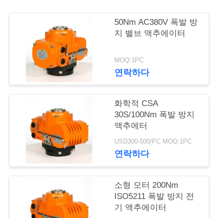
50Nm AC380V 폭발 방
문
지 밸브 액추에이터
의
MOQ:1PC
하
연락하다
기
화학적 CSA
30S/100Nm 폭발 방지
조
액추에터
회
USD300-500/PC MOQ:1PC
연락하다
를
요
소형 모터 200Nm
ISO5211 폭발 방지 전
청
기 액추에이터